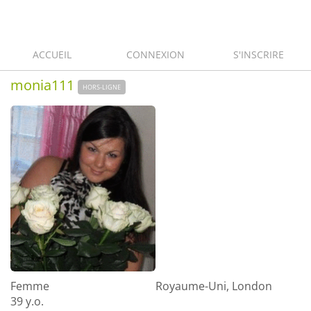
ACCUEIL
CONNEXION
S'INSCRIRE
monia111
HORS-LIGNE
Femme
Royaume-Uni, London
39 y.o.