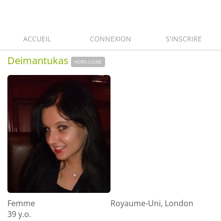
ACCUEIL
CONNEXION
S'INSCRIRE
Deimantukas
HORS-LIGNE
Femme
Royaume-Uni, London
39 y.o.