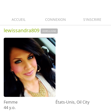
ACCUEIL
CONNEXION
S'INSCRIRE
lewissandra809
HORS-LIGNE
Femme
États-Unis, Oil City
44 y.o.