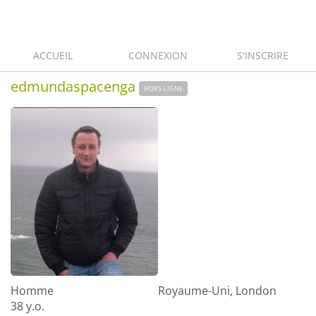
ACCUEIL
CONNEXION
S'INSCRIRE
edmundaspacenga
HORS-LIGNE
Homme
Royaume-Uni, London
38 y.o.