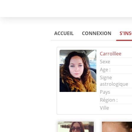
ACCUEIL
CONNEXION
S'IN
Carrolllee
Sexe
Age :
Signe
astrologique
Pays
Région :
Ville