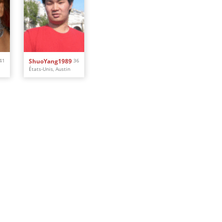
41
ShuoYang1989
36
États-Unis, Austin