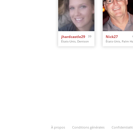
jhardcastle29
39
Nick27
États-Unis, Denison
À propos
Conditions générales
Confidentialit