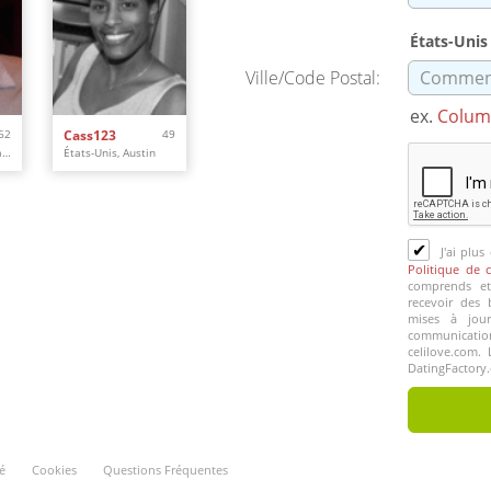
États-Uni
Ville/Code Postal:
ex.
Colum
62
Cass123
49
États-Unis, Palm Harbor
États-Unis, Austin
✔
J'ai plus 
Politique de c
comprends et
recevoir des 
mises à jour
communicati
celilove.com.
DatingFactory
é
Cookies
Questions Fréquentes