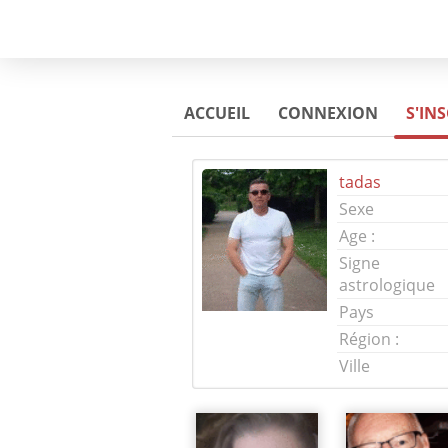
ACCUEIL
CONNEXION
S'IN
tadas
Sexe
Age :
Signe
astrologique
Pays
Région :
Ville